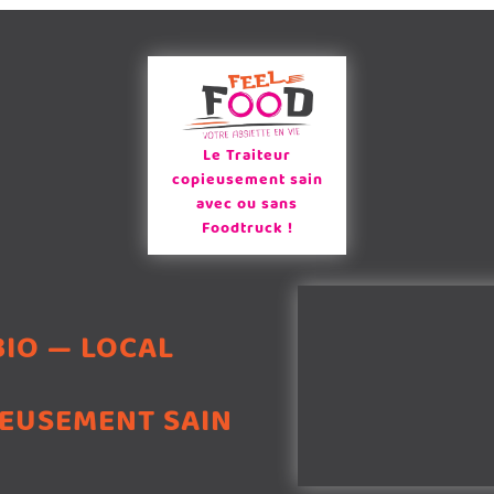
Le Traiteur
copieusement sain
avec ou sans
Foodtruck !
BIO — LOCAL
EUSEMENT SAIN